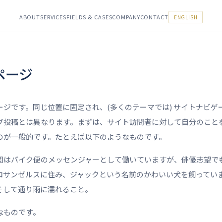
ABOUT
SERVICES
FIELDS & CASES
COMPANY
CONTACT
ENGLISH
ページ
ージです。同じ位置に固定され、(多くのテーマでは) サイトナビゲ
グ投稿とは異なります。まずは、サイト訪問者に対して自分のこと
のが一般的です。たとえば以下のようなものです。
間はバイク便のメッセンジャーとして働いていますが、俳優志望で
ロサンゼルスに住み、ジャックという名前のかわいい犬を飼ってい
そして通り雨に濡れること。
なものです。